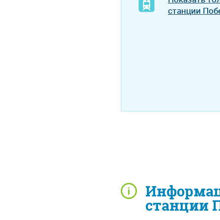
станции Поб
Информаци
станции 