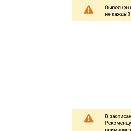
Выполнен п
не каждый
В расписа
Рекоменду
внимание н