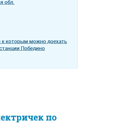
я обл.
и к которым можно доехать
 станции Победино
лектричек по