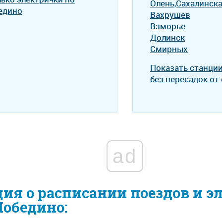
Олень,Сахалинска
едино
Вахрушев
Взморье
Долинск
Смирных
Показать станци
без пересадок от
ad
я о расписании поездов и э
Победино: