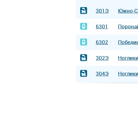
301Э
Южно-С
6301
Порона
6302
Победи
302Э
Ноглик
304Э
Ноглик