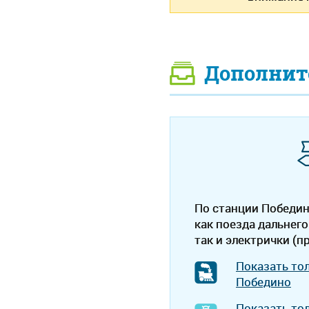
Дополнит
По станции Победи
как поезда дальнего
так и электрички (п
Показать то
Победино
Показать то