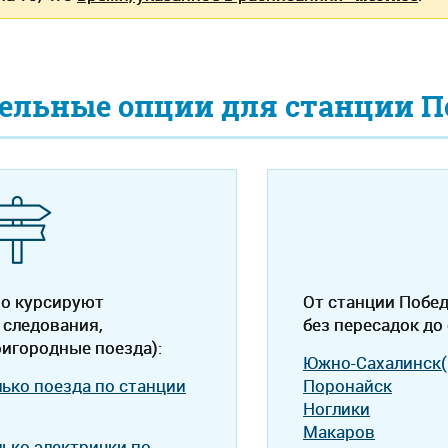
ельные опции для станции П
но курсируют
От станции Побе
 следования,
без пересадок до
ригородные поезда):
Южно-Сахалинск(
лько поезда по станции
Поронайск
Ноглики
Макаров
лько электрички по