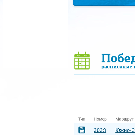
Побе
расписание 
Тип
Номер
Маршрут
303Э
Южно-С