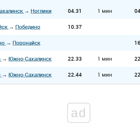
ахалинск
→
Ноглики
04.31
1 мин
04
йск
→
Победино
10.37
но
→
Поронайск
16
и
→
Южно-Сахалинск
22.33
1 мин
22
и
→
Южно-Сахалинск
22.44
1 мин
22
ad