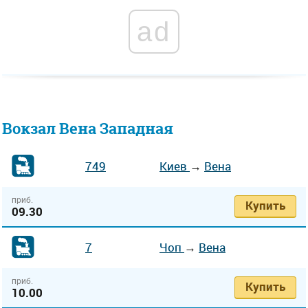
ad
Вокзал Вена Западная
749
Киев
→
Вена
приб.
Купить
09.30
7
Чоп
→
Вена
приб.
Купить
10.00