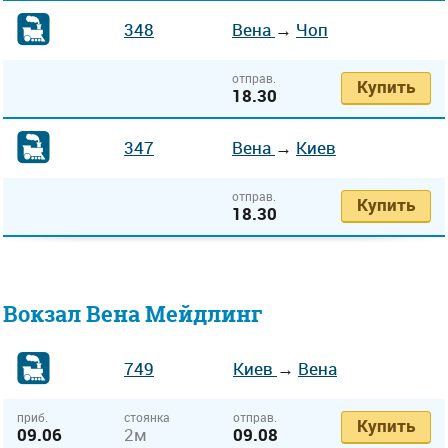
348
Вена
→
Чоп
отправ.
Купить
18.30
347
Вена
→
Киев
отправ.
Купить
18.30
Вокзал Вена Мейдлинг
749
Киев
→
Вена
приб.
стоянка
отправ.
Купить
09.06
2м
09.08