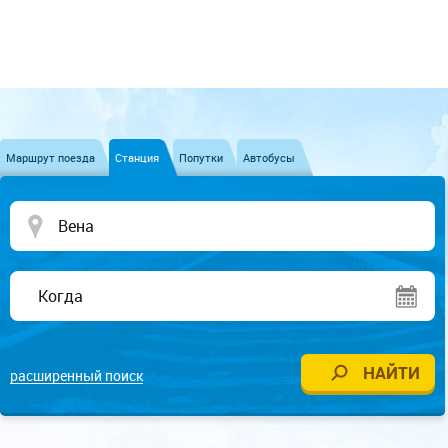
Маршрут поезда
Станция
Попутки
Автобусы
расширенный поиск