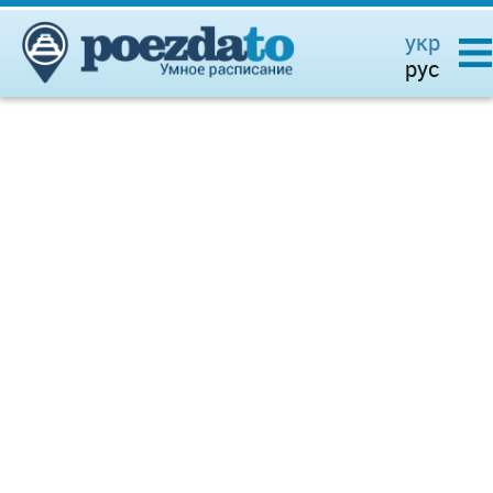
укр
рус