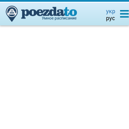
укр
рус