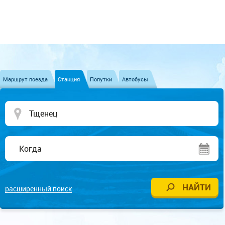
Маршрут поезда
Станция
Попутки
Автобусы
расширенный поиск