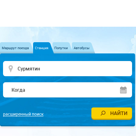
Маршрут поезда
Станция
Попутки
Автобусы
расширенный поиск