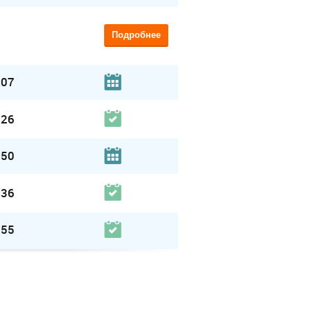
Подробнее
.07
.26
.50
.36
.55