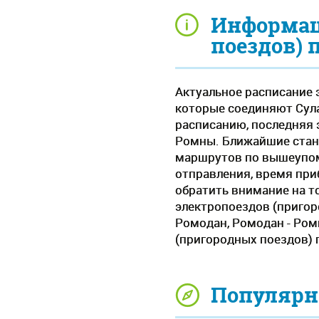
Информац
поездов) 
Актуальное расписание э
которые соединяют Сула
расписанию, последняя 
Ромны. Ближайшие станц
маршрутов по вышеупом
отправления, время при
обратить внимание на то
электропоездов (пригор
Ромодан, Ромодан - Ром
(пригородных поездов) 
Популярн