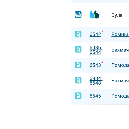
Сула
*
6542
Ромны
6936-
Бахма
6544
*
6543
Ромод
6934-
Бахма
6548
6545
Ромод