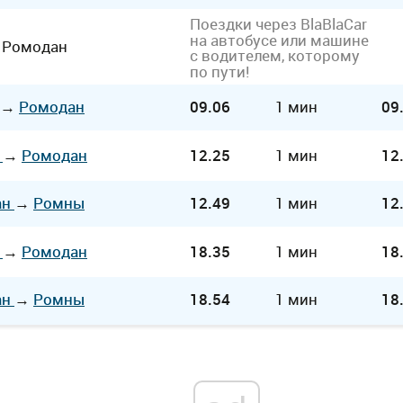
Поездки через BlaBlaCar
на автобусе или машине
→
Ромодан
с водителем, которому
по пути!
→
Ромодан
09.06
1 мин
09
ч
→
Ромодан
12.25
1 мин
12
ан
→
Ромны
12.49
1 мин
12
ч
→
Ромодан
18.35
1 мин
18
ан
→
Ромны
18.54
1 мин
18