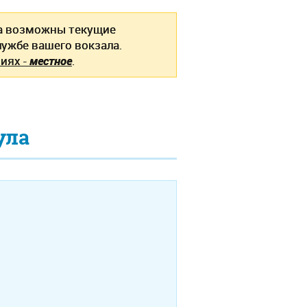
ла возможны текущие
ужбе вашего вокзала.
иях -
местное
.
ула