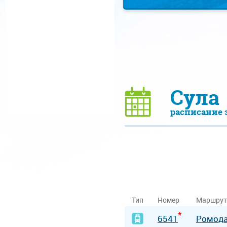
Сула
расписание 
Тип
Номер
Маршрут
*
6541
Ромод