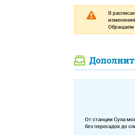
В расписа
изменения
Обращаем 
Дополнит
От станции Сула мо
без пересадок до с