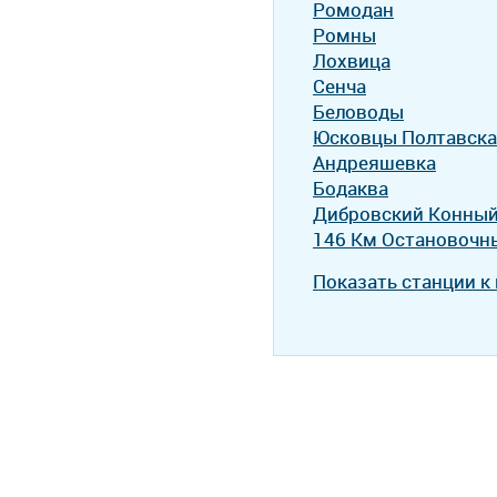
Ромодан
Ромны
Лохвица
Сенча
Беловоды
Юсковцы Полтавска
Андреяшевка
Бодаква
Дибровский Конный
146 Км Остановочны
Показать станции к