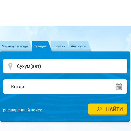
Маршрут поезда
Станция
Попутки
Автобусы
расширенный поиск