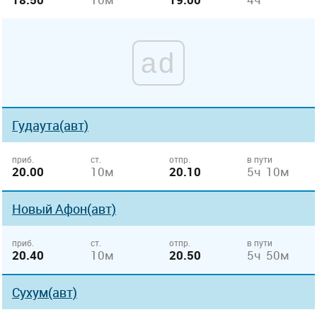
ad
Гудаута(авт)
приб.
ст.
отпр.
в пути
20.00
10м
20.10
5ч 10м
Новый Афон(авт)
приб.
ст.
отпр.
в пути
20.40
10м
20.50
5ч 50м
Сухум(авт)