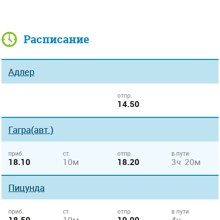
Расписание
Адлер
отпр.
14.50
Гагра(авт.)
приб.
ст.
отпр.
в пути
18.10
10м
18.20
3ч 20м
Пицунда
приб.
ст.
отпр.
в пути
18.50
10м
19.00
4ч