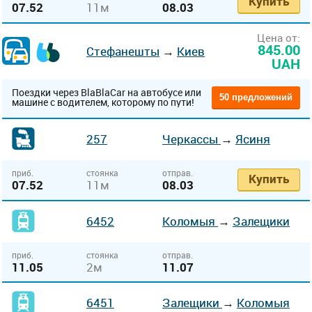
Купить
07.52
11м
08.03
Цена от:
845.00
Стефанешты
→
Киев
UAH
Поездки через BlaBlaCar на автобусе или
50 предложений
машине с водителем, которому по пути!
257
Черкассы
→
Ясиня
приб.
стоянка
отправ.
Купить
07.52
11м
08.03
6452
Коломыя
→
Залещики
приб.
стоянка
отправ.
11.05
2м
11.07
6451
Залещики
→
Коломыя