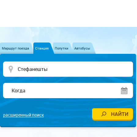
Маршрут поезда
Станция
Попутки
Автобусы
расширенный поиск