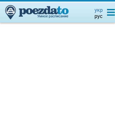
укр
рус