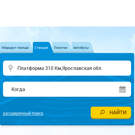
Маршрут поезда
Станция
Попутки
Автобусы
расширенный поиск