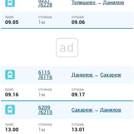
Телищево
→
Данилов
/6228
приб.
стоянка
отправ.
09.05
1м
09.06
ad
6115
Данилов
→
Сахареж
/6116
приб.
стоянка
отправ.
09.16
1м
09.17
6209
Сахареж
→
Данилов
/6210
приб.
стоянка
отправ.
13.00
1м
13.01