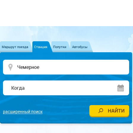
Маршрут поезда
Станция
Попутки
Автобусы
расширенный поиск