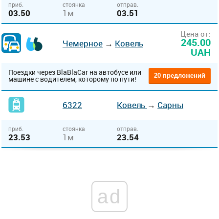
приб.
стоянка
отправ.
03.50
1м
03.51
Цена от:
245.00
Чемерное
→
Ковель
UAH
Поездки через BlaBlaCar на автобусе или
20 предложений
машине с водителем, которому по пути!
6322
Ковель
→
Сарны
приб.
стоянка
отправ.
23.53
1м
23.54
ad