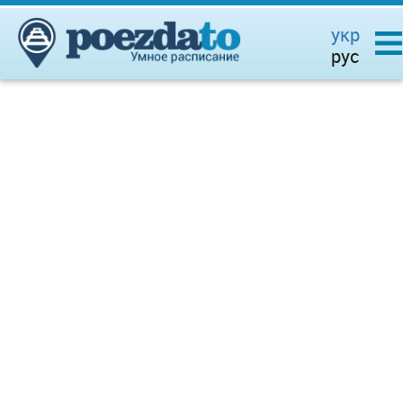
укр
рус