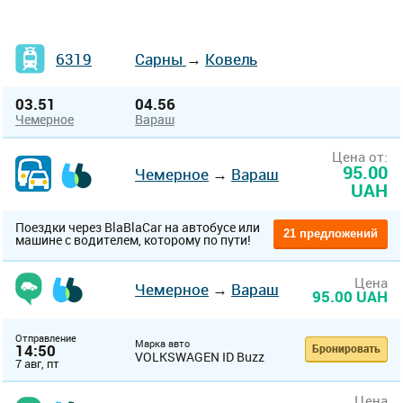
6319
Сарны
→
Ковель
03.51
04.56
Чемерное
Вараш
Цена от:
95.00
Чемерное
→
Вараш
UAH
Поездки через BlaBlaCar на автобусе или
21 предложений
машине с водителем, которому по пути!
Цена
Чемерное
→
Вараш
95.00 UAH
Отправление
Марка авто
14:50
Бронировать
VOLKSWAGEN ID Buzz
7 авг, пт
Цена