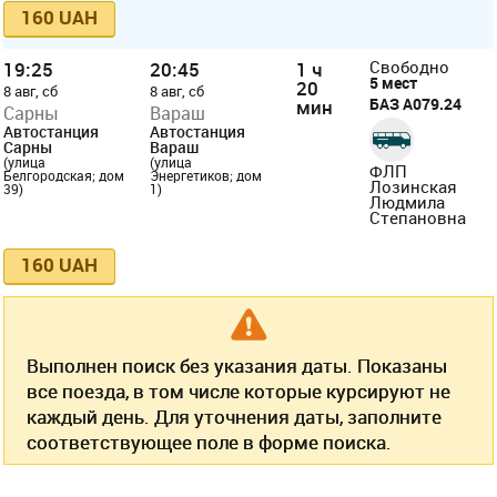
160 UAH
19:25
20:45
1 ч
Свободно
5 мест
20
8 авг, сб
8 авг, сб
БАЗ А079.24
мин
Сарны
Вараш
Автостанция
Автостанция
Сарны
Вараш
(улица
(улица
ФЛП
Белгородская; дом
Энергетиков; дом
Лозинская
39)
1)
Людмила
Степановна
160 UAH
Выполнен поиск без указания даты. Показаны
все поезда, в том числе которые курсируют не
каждый день. Для уточнения даты, заполните
соответствующее поле в форме поиска.