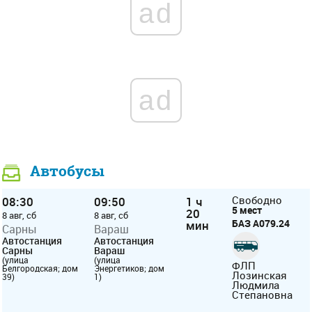
ad
ad
Автобусы
08:30
09:50
1 ч
Свободно
5 мест
20
8 авг, сб
8 авг, сб
БАЗ А079.24
мин
Сарны
Вараш
Автостанция
Автостанция
Сарны
Вараш
(улица
(улица
ФЛП
Белгородская; дом
Энергетиков; дом
Лозинская
39)
1)
Людмила
Степановна