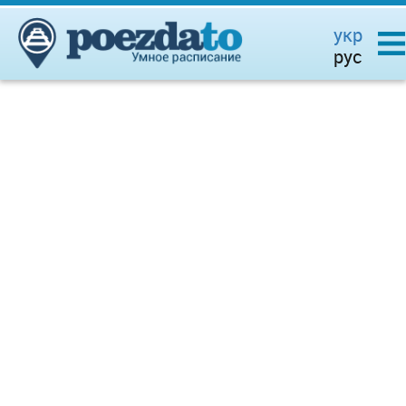
укр
рус