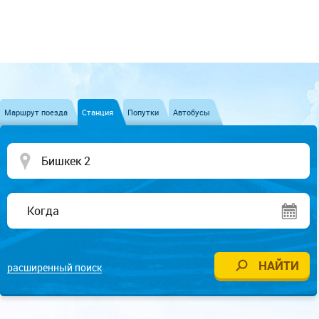
Маршрут поезда
Станция
Попутки
Автобусы
расширенный поиск