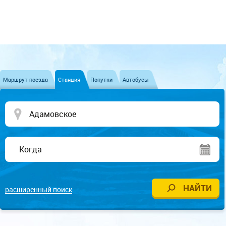
Маршрут поезда
Станция
Попутки
Автобусы
расширенный поиск