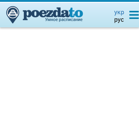
укр
рус