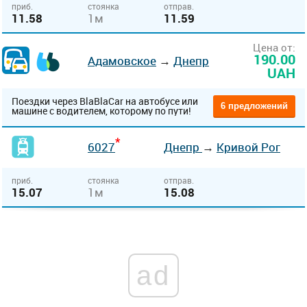
приб.
стоянка
отправ.
11.58
1м
11.59
Цена от:
190.00
Адамовское
→
Днепр
UAH
Поездки через BlaBlaCar на автобусе или
6 предложений
машине с водителем, которому по пути!
*
6027
Днепр
→
Кривой Рог
приб.
стоянка
отправ.
15.07
1м
15.08
ad