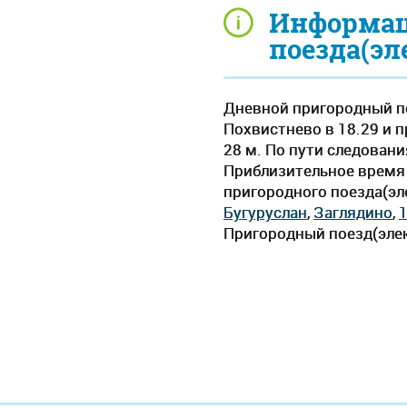
Информац
поезда(эл
Дневной пригородный по
Похвистнево в 18.29 и п
28 м. По пути следован
Приблизительное время д
пригородного поезда(эл
Бугуруслан
,
Заглядино
,
Пригородный поезд(элек