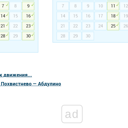
7
8
9
7
8
9
10
11
12
14
15
16
14
15
16
17
18
19
21
22
23
21
22
23
24
25
26
28
29
30
28
29
30
к движения...
а Похвистнево — Абдулино
ad