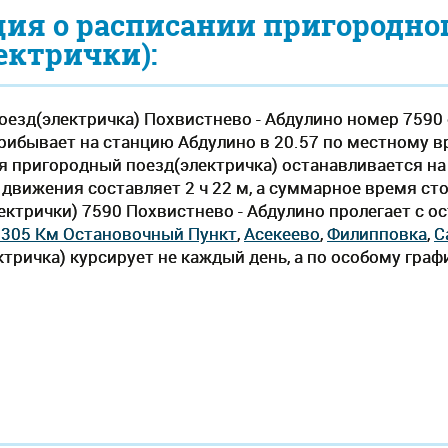
ия о расписании пригородно
ектрички):
езд(электричка) Похвистнево - Абдулино номер 7590 
рибывает на станцию Абдулино в 20.57 по местному вре
ия пригородный поезд(электричка) останавливается на
вижения составляет 2 ч 22 м, а суммарное время стоя
ектрички) 7590 Похвистнево - Абдулино пролегает c 
1305 Км Остановочный Пункт
,
Асекеево
,
Филипповка
,
С
тричка) курсирует не каждый день, а по особому граф