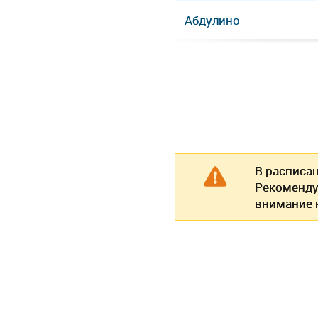
Абдулино
В расписа
Рекоменду
внимание н