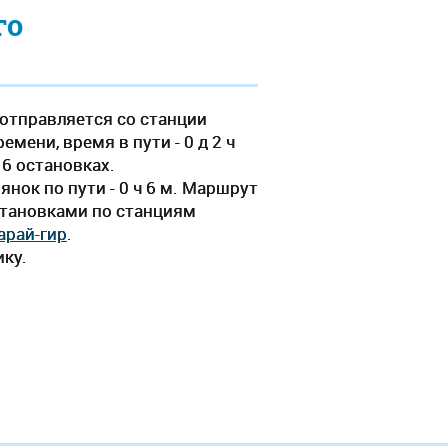
го
отправляется со станции
мени, время в пути - 0 д 2 ч
 6 остановках.
нок по пути - 0 ч 6 м. Маршрут
остановками по станциям
арай-гир
.
ику.