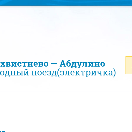
охвистнево — Абдулино
одный поезд(электричка)