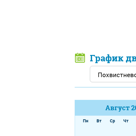
График д
Август
2
Пн
Вт
Ср
Чт