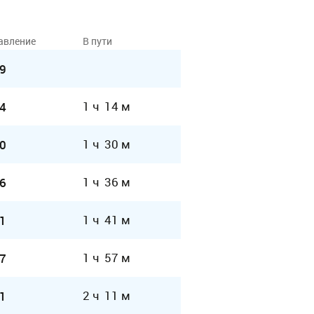
авление
В пути
9
1 ч 14 м
4
1 ч 30 м
0
1 ч 36 м
6
1 ч 41 м
1
1 ч 57 м
7
2 ч 11 м
1