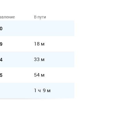
авление
В пути
0
18 м
9
33 м
4
54 м
5
1 ч 9 м