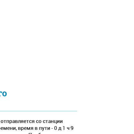
го
 отправляется со станции
ени, время в пути - 0 д 1 ч 9