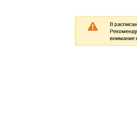
В расписа
Рекоменду
внимание н