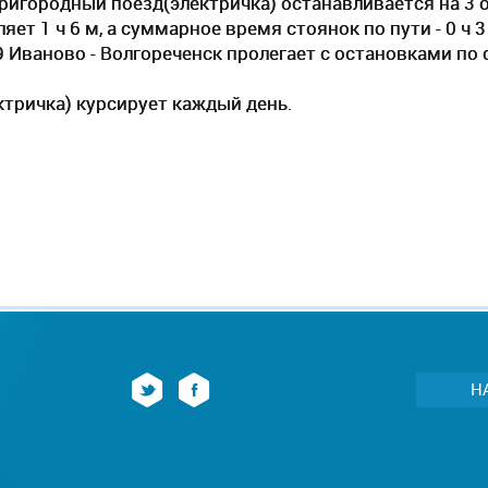
пригородный поезд(электричка) останавливается на 3 
ет 1 ч 6 м, а суммарное время стоянок по пути - 0 ч
9 Иваново - Волгореченск пролегает c остановками по
тричка) курсирует каждый день.
Н