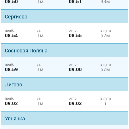
08.50
1м
08.51
48м
Сергиево
приб.
ст.
отпр.
в пути
08.54
1м
08.55
52м
Сосновая Поляна
приб.
ст.
отпр.
в пути
08.59
1м
09.00
57м
Лигово
приб.
ст.
отпр.
в пути
09.02
1м
09.03
1ч
Ульянка