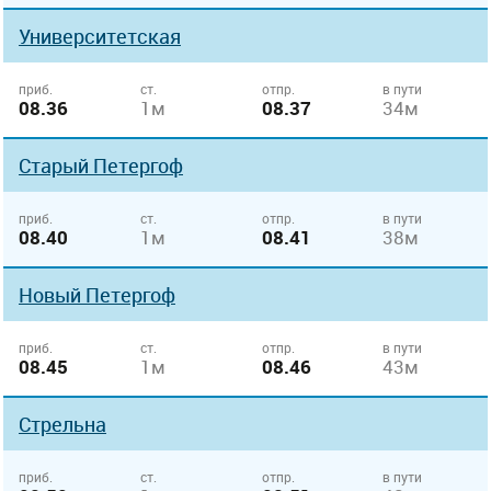
Университетская
приб.
ст.
отпр.
в пути
08.36
1м
08.37
34м
Старый Петергоф
приб.
ст.
отпр.
в пути
08.40
1м
08.41
38м
Новый Петергоф
приб.
ст.
отпр.
в пути
08.45
1м
08.46
43м
Стрельна
приб.
ст.
отпр.
в пути