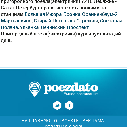
пригородного поезда(электрички) 7210 Лебяжье -
Санкт-Петербург пролегает c остановками по
станциям
Большая Ижора
,
Бронка
,
Ораниенбаум-2
,
Мартышкино
,
Старый Петергоф
,
Стрельна
,
Сосновая
Поляна
,
Ульянка
,
Ленинский Проспект
.
Пригородный поезд(электричка) курсирует каждый
день.
НА ГЛАВНУЮ
О ПРОЕКТЕ
РЕКЛАМА
ОБРАТНАЯ СВЯЗЬ