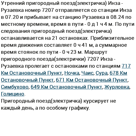
Утренний пригородный поезд(электричка) Инза -
Рузаевка номер 7207 отправляется со станции Инза
в 07.20 и прибывает на станцию Рузаевка в 08.24 по
местному времени, время в пути - 0 д 1 ч 4 м. По пути
следования пригородный поезд(электричка)
останавливается на 21 остановках. Приблизительное
время движения составляет 0 ч 41 м, а суммарное
время стоянок по пути - 0 ч 23 м. Маршрут
пригородного поезда(электрички) 7207 Инза -
Рузаевка пролегает c остановками по станциям
717
Км Остановочный Пункт
,
Ночка
,
Чаис
,
Сура
,
678 Км
Остановочный Пункт
,
671 Км Остановочный Пункт
,
Симбухово
,
649 Км Остановочный Пункт
,
Журловка
,
Голицино
.
Пригородный поезд(электричка) курсирует не
каждый день, а по особому графику.