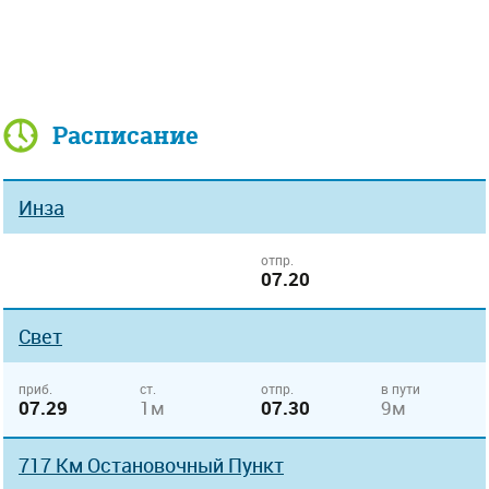
Расписание
Инза
отпр.
07.20
Свет
приб.
ст.
отпр.
в пути
07.29
1м
07.30
9м
717 Км Остановочный Пункт