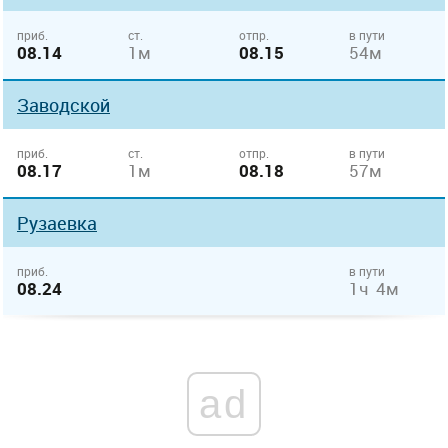
приб.
ст.
отпр.
в пути
08.14
1м
08.15
54м
Заводской
приб.
ст.
отпр.
в пути
08.17
1м
08.18
57м
Рузаевка
приб.
в пути
08.24
1ч 4м
ad