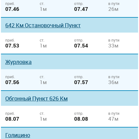
приб.
ст.
отпр.
в пути
07.46
1м
07.47
26м
642 Км Остановочный Пункт
приб.
ст.
отпр.
в пути
07.53
1м
07.54
33м
Журловка
приб.
ст.
отпр.
в пути
07.56
1м
07.57
36м
Обгонный Пункт 626 Км
приб.
ст.
отпр.
в пути
08.07
1м
08.08
47м
Голицино