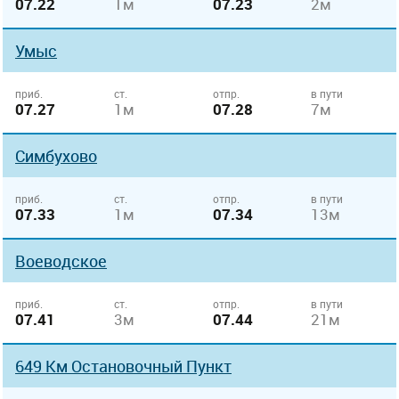
07.22
1м
07.23
2м
Умыс
приб.
ст.
отпр.
в пути
07.27
1м
07.28
7м
Симбухово
приб.
ст.
отпр.
в пути
07.33
1м
07.34
13м
Воеводское
приб.
ст.
отпр.
в пути
07.41
3м
07.44
21м
649 Км Остановочный Пункт