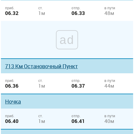
приб.
ст.
отпр.
в пути
06.32
1м
06.33
48м
ad
713 Км Остановочный Пункт
приб.
ст.
отпр.
в пути
06.36
1м
06.37
44м
Ночка
приб.
ст.
отпр.
в пути
06.40
1м
06.41
40м