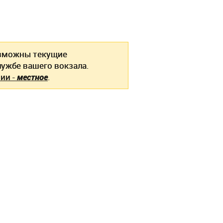
зможны текущие
ужбе вашего вокзала.
ии -
местное
.