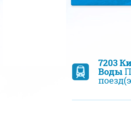
7203 К
Воды
П
поезд(