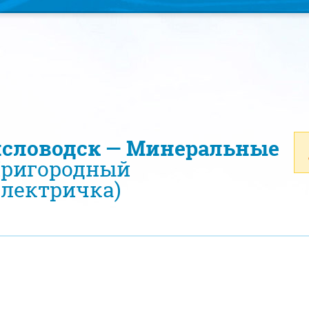
исловодск — Минеральные
ригородный
электричка)