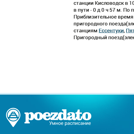
станции Кисловодск в 1
в пути - 0 д 0 ч 57 м. 
Приблизительное время д
пригородного поезда(эл
станциям
Ессентуки
,
Пя
Пригородный поезд(элек