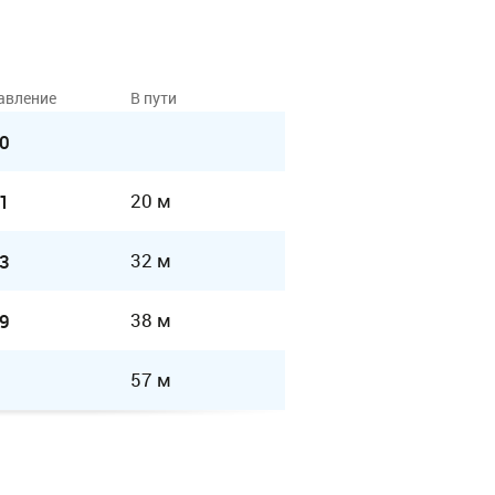
авление
В пути
0
20 м
1
32 м
3
38 м
9
57 м