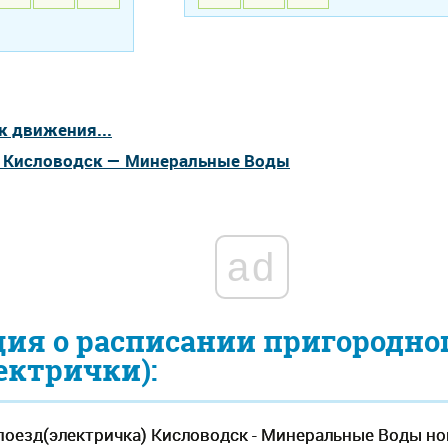
к движения...
а Кисловодск — Минеральные Воды
ad
ия о расписании пригородно
ектрички):
оезд(электричка) Кисловодск - Минеральные Воды но