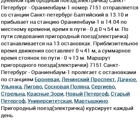
Дневной пригородный поезд(электричка) Санкт-
Петербург - Ораниенбаум-1 номер 7151 отправляется
со станции Санкт-петербург-Балтийский в 13.10 и
прибывает на станцию Ораниенбаум-1 в 14.04 по
местному времени, время в пути - 0 д 0 ч 54 м. По
пути следования пригородный поезд(электричка)
останавливается на 13 остановках. Приблизительное
время движения составляет 0 ч 41 м, а суммарное
время стоянок по пути - 0 ч 13 м. Маршрут
пригородного поезда(электрички) 7151 Санкт-
Петербург - Ораниенбаум-1 пролегает c остановками
по станциям
Броневая
,
Ленинский Проспект
,
Дачное
,
Ульянка
,
Лигово
,
Сосновая Поляна
,
Сергиево
,
Стрельна
,
Красные Зори
,
Новый Петергоф
,
Старый
Петергоф
,
Университетская
,
Мартышкино
.
Пригородный поезд(электричка) курсирует каждый
день.