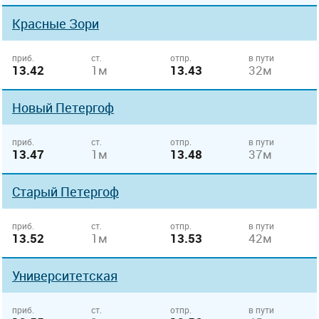
Красные Зори
приб.
ст.
отпр.
в пути
13.42
1м
13.43
32м
Новый Петергоф
приб.
ст.
отпр.
в пути
13.47
1м
13.48
37м
Старый Петергоф
приб.
ст.
отпр.
в пути
13.52
1м
13.53
42м
Университетская
приб.
ст.
отпр.
в пути