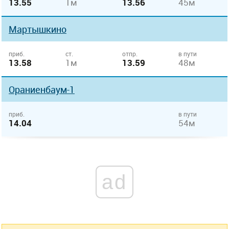
13.55
1м
13.56
45м
Мартышкино
приб.
ст.
отпр.
в пути
13.58
1м
13.59
48м
Ораниенбаум-1
приб.
в пути
14.04
54м
ad