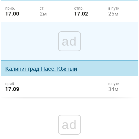
приб.
ст.
отпр.
в пути
17.00
2м
17.02
25м
ad
Калининград-Пасс. Южный
приб.
в пути
17.09
34м
ad