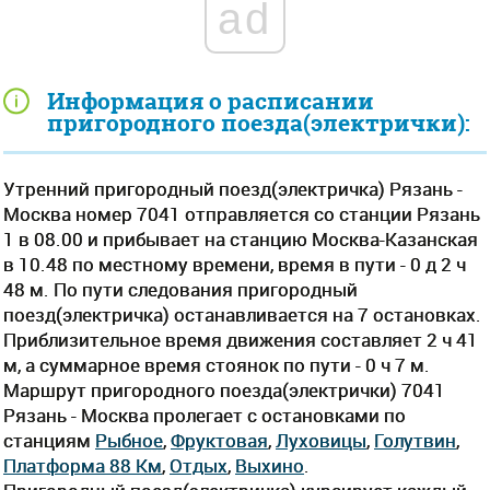
ad
Информация о расписании
пригородного поезда(электрички):
Утренний пригородный поезд(электричка) Рязань -
Москва номер 7041 отправляется со станции Рязань
1 в 08.00 и прибывает на станцию Москва-Казанская
в 10.48 по местному времени, время в пути - 0 д 2 ч
48 м. По пути следования пригородный
поезд(электричка) останавливается на 7 остановках.
Приблизительное время движения составляет 2 ч 41
м, а суммарное время стоянок по пути - 0 ч 7 м.
Маршрут пригородного поезда(электрички) 7041
Рязань - Москва пролегает c остановками по
станциям
Рыбное
,
Фруктовая
,
Луховицы
,
Голутвин
,
Платформа 88 Км
,
Отдых
,
Выхино
.