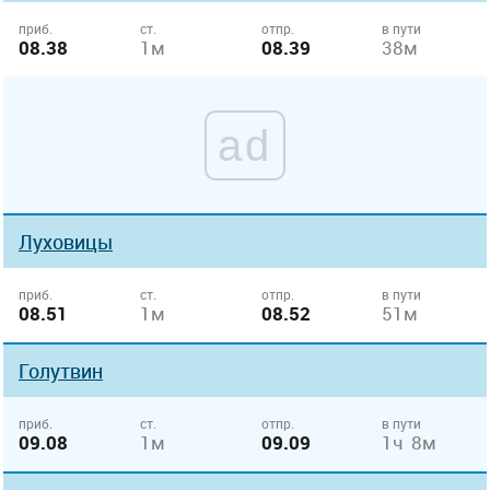
приб.
ст.
отпр.
в пути
08.38
1м
08.39
38м
ad
Луховицы
приб.
ст.
отпр.
в пути
08.51
1м
08.52
51м
Голутвин
приб.
ст.
отпр.
в пути
09.08
1м
09.09
1ч 8м