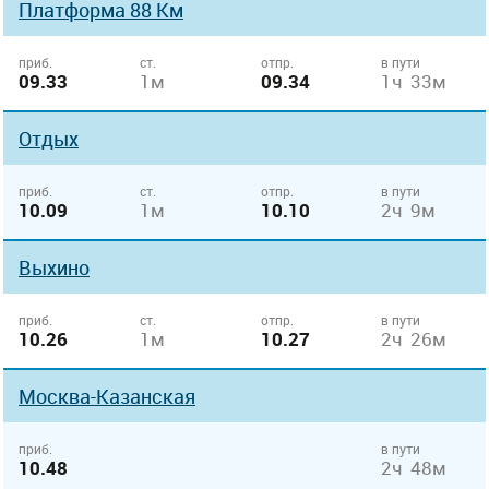
Платформа 88 Км
приб.
ст.
отпр.
в пути
09.33
1м
09.34
1ч 33м
Отдых
приб.
ст.
отпр.
в пути
10.09
1м
10.10
2ч 9м
Выхино
приб.
ст.
отпр.
в пути
10.26
1м
10.27
2ч 26м
Москва-Казанская
приб.
в пути
10.48
2ч 48м