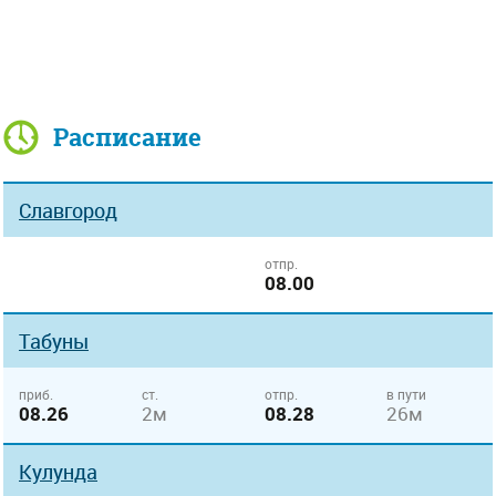
Расписание
Славгород
отпр.
08.00
Табуны
приб.
ст.
отпр.
в пути
08.26
2м
08.28
26м
Кулунда