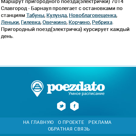
Маршрут пригородного поезда(электрички) 7014
Славгород - Барнаул пролегает c остановками по
станциям
Табуны
,
Кулунда
,
Новоблаговещенка
,
Леньки
,
Гилевка
,
Овечкино
,
Корчино
,
Ребриха
.
Пригородный поезд(электричка) курсирует каждый
день.
НА ГЛАВНУЮ
О ПРОЕКТЕ
РЕКЛАМА
ОБРАТНАЯ СВЯЗЬ