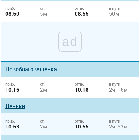
приб.
ст.
отпр.
в пути
08.50
5м
08.55
50м
ad
Новоблаговещенка
приб.
ст.
отпр.
в пути
10.16
2м
10.18
2ч 16м
Леньки
приб.
ст.
отпр.
в пути
10.53
2м
10.55
2ч 53м