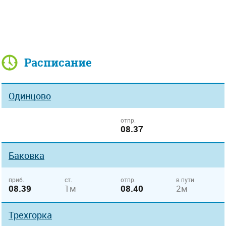
Расписание
Одинцово
отпр.
08.37
Баковка
приб.
ст.
отпр.
в пути
08.39
1м
08.40
2м
Трехгорка