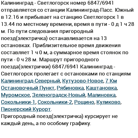
Калининград - Светлогорск номер 6847/6941
отправляется со станции Калининград-Пасс. Южный
в 12.16 и прибывает на станцию Светлогорск 1 в
13.44 по местному времени, время в пути - 0 д 1 ч 28
м. По пути следования пригородный
поезд(электричка) останавливается на 13
остановках. Приблизительное время движения
составляет 1 ч 0 м, а суммарное время стоянок по
пути - 0 ч 28 м. Маршрут пригородного
поезда(электрички) 6847/6941 Калининград -
Светлогорск пролегает c остановками по станциям
Калининград-Северный
,
Кутузово-Новое
,
7 Км
Остановочный Пункт
,
Рябиновка
,
Каштановка
,
Муромское
,
Зеленоградск-Новый
,
Малиновка
,
Сокольники-1
,
Сокольники-2
,
Рощино
,
Куликово
,
Пионерский Курорт
.
Пригородный поезд(электричка) курсирует не
каждый день, а по особому графику.