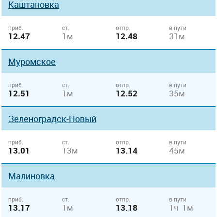
Каштановка
приб.
ст.
отпр.
в пути
12.47
1м
12.48
31м
Муромское
приб.
ст.
отпр.
в пути
12.51
1м
12.52
35м
Зеленоградск-Новый
приб.
ст.
отпр.
в пути
13.01
13м
13.14
45м
Малиновка
приб.
ст.
отпр.
в пути
13.17
1м
13.18
1ч 1м