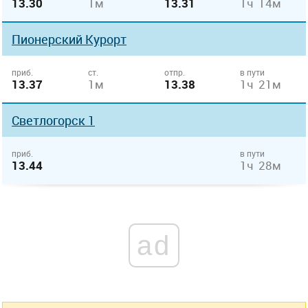
13.30
1м
13.31
1ч 14м
Пионерский Курорт
приб.
ст.
отпр.
в пути
13.37
1м
13.38
1ч 21м
Светлогорск 1
приб.
в пути
13.44
1ч 28м
ad