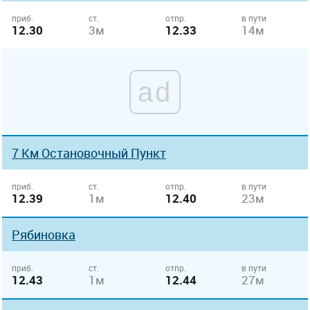
приб.
ст.
отпр.
в пути
12.30
3м
12.33
14м
ad
7 Км Остановочный Пункт
приб.
ст.
отпр.
в пути
12.39
1м
12.40
23м
Рябиновка
приб.
ст.
отпр.
в пути
12.43
1м
12.44
27м