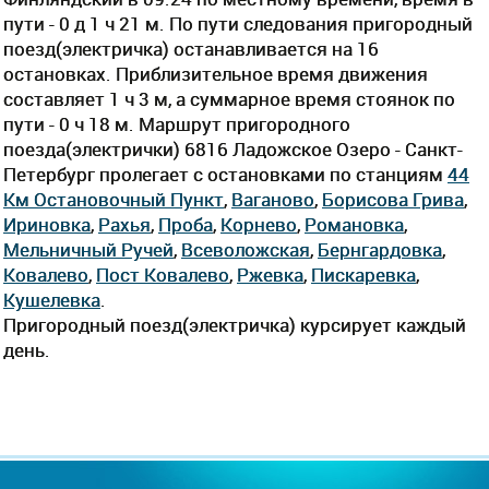
пути - 0 д 1 ч 21 м. По пути следования пригородный
поезд(электричка) останавливается на 16
остановках. Приблизительное время движения
составляет 1 ч 3 м, а суммарное время стоянок по
пути - 0 ч 18 м. Маршрут пригородного
поезда(электрички) 6816 Ладожское Озеро - Санкт-
Петербург пролегает c остановками по станциям
44
Км Остановочный Пункт
,
Ваганово
,
Борисова Грива
,
Ириновка
,
Рахья
,
Проба
,
Корнево
,
Романовка
,
Мельничный Ручей
,
Всеволожская
,
Бернгардовка
,
Ковалево
,
Пост Ковалево
,
Ржевка
,
Пискаревка
,
Кушелевка
.
Пригородный поезд(электричка) курсирует каждый
день.