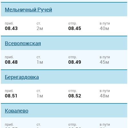
Мельничный Ручей
приб.
ст.
отпр.
в пути
08.43
2м
08.45
40м
Всеволожская
приб.
ст.
отпр.
в пути
08.48
1м
08.49
45м
Бернгардовка
приб.
ст.
отпр.
в пути
08.51
1м
08.52
48м
Ковалево
приб.
ст.
отпр.
в пути