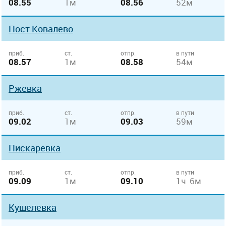
08.55
1м
08.56
52м
Пост Ковалево
приб.
ст.
отпр.
в пути
08.57
1м
08.58
54м
Ржевка
приб.
ст.
отпр.
в пути
09.02
1м
09.03
59м
Пискаревка
приб.
ст.
отпр.
в пути
09.09
1м
09.10
1ч 6м
Кушелевка