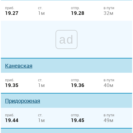
приб.
ст.
отпр.
в пути
19.27
1м
19.28
32м
ad
Каневская
приб.
ст.
отпр.
в пути
19.35
1м
19.36
40м
Придорожная
приб.
ст.
отпр.
в пути
19.44
1м
19.45
49м