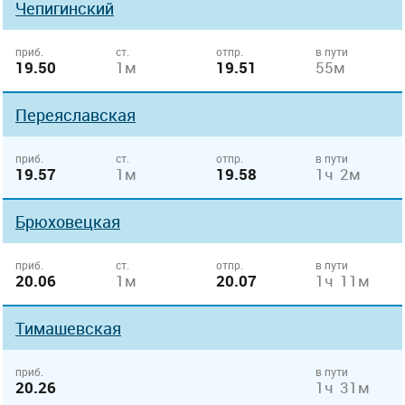
Чепигинский
приб.
ст.
отпр.
в пути
19.50
1м
19.51
55м
Переяславская
приб.
ст.
отпр.
в пути
19.57
1м
19.58
1ч 2м
Брюховецкая
приб.
ст.
отпр.
в пути
20.06
1м
20.07
1ч 11м
Тимашевская
приб.
в пути
20.26
1ч 31м