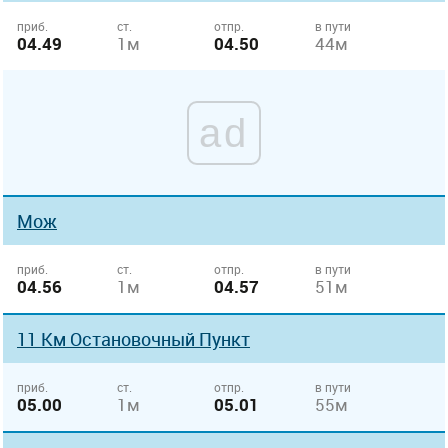
приб.
ст.
отпр.
в пути
04.49
1м
04.50
44м
ad
Мож
приб.
ст.
отпр.
в пути
04.56
1м
04.57
51м
11 Км Остановочный Пункт
приб.
ст.
отпр.
в пути
05.00
1м
05.01
55м