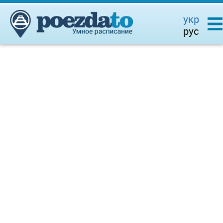
укр
рус