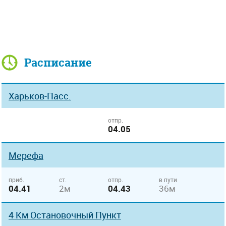
Расписание
Харьков-Пасс.
отпр.
04.05
Мерефа
приб.
ст.
отпр.
в пути
04.41
2м
04.43
36м
4 Км Остановочный Пункт