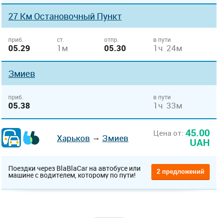
27 Км Остановочный Пункт
приб.
ст.
отпр.
в пути
05.29
1м
05.30
1ч 24м
Змиев
приб.
в пути
05.38
1ч 33м
45.00
Цена от:
→
Харьков
Змиев
UAH
Поездки через BlaBlaCar на автобусе или
2 предложений
машине с водителем, которому по пути!