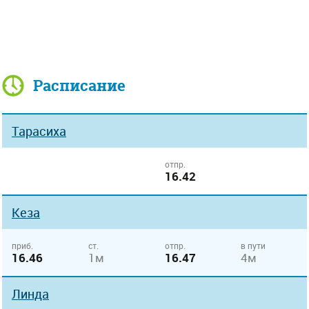
Расписание
Тарасиха
отпр.
16.42
Кеза
приб.
ст.
отпр.
в пути
16.46
1м
16.47
4м
Линда