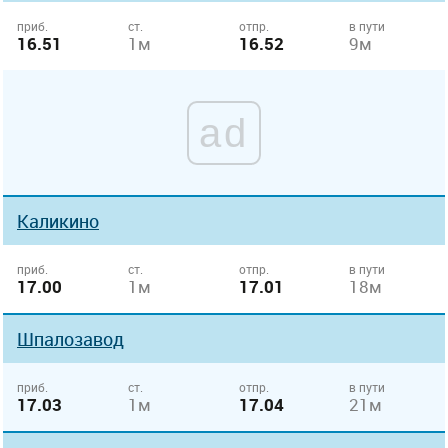
приб.
ст.
отпр.
в пути
16.51
1м
16.52
9м
ad
Каликино
приб.
ст.
отпр.
в пути
17.00
1м
17.01
18м
Шпалозавод
приб.
ст.
отпр.
в пути
17.03
1м
17.04
21м