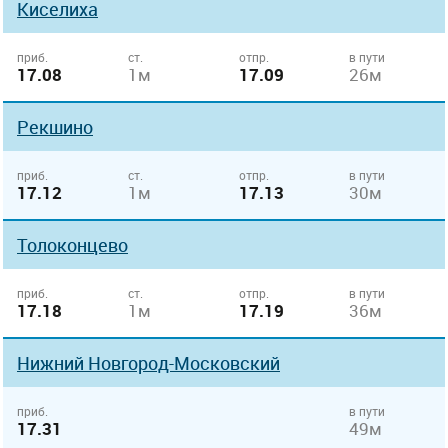
Киселиха
приб.
ст.
отпр.
в пути
17.08
1м
17.09
26м
Рекшино
приб.
ст.
отпр.
в пути
17.12
1м
17.13
30м
Толоконцево
приб.
ст.
отпр.
в пути
17.18
1м
17.19
36м
Нижний Новгород-Московский
приб.
в пути
17.31
49м