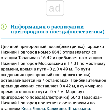
ad
Информация о расписании
пригородного поезда(электрички):
Дневной пригородный поезд(электричка) Тарасиха -
Нижний Новгород номер 6643 отправляется со
станции Тарасиха в 16.42 и прибывает на станцию
Нижний Новгород-Московский в 17.31 по местному
времени, время в пути - 0 д 0 ч 49 м. По пути
следования пригородный поезд(электричка)
останавливается на 7 остановках. Приблизительное
время движения составляет 0 ч 42 м, а суммарное
время стоянок по пути - 0 ч 7 м. Маршрут
пригородного поезда(электрички) 6643 Тарасиха -
Нижний Новгород пролегает c остановками по
станциям
Кеза
,
Линда
,
Каликино
,
Шпалозавод
,