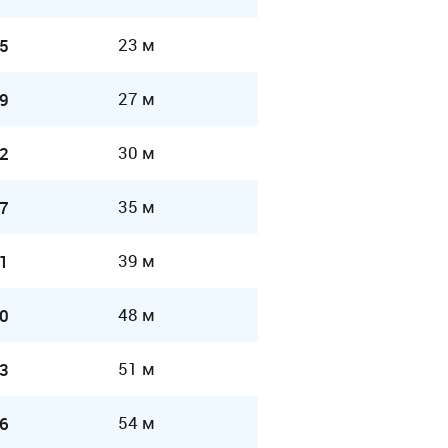
23 м
5
27 м
9
30 м
2
35 м
7
39 м
1
48 м
0
51 м
3
54 м
6