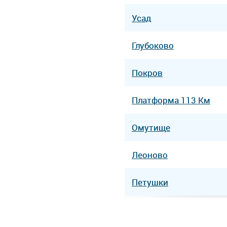
Усад
Глубоково
Покров
Платформа 113 Км
Омутище
Леоново
Петушки