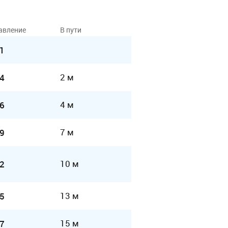
авление
В пути
1
2 м
4
4 м
6
7 м
9
10 м
2
13 м
5
15 м
7