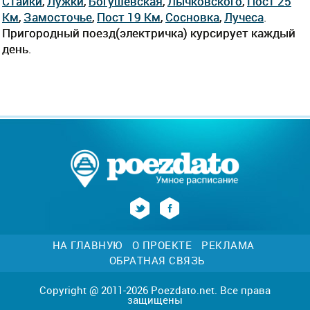
Стайки
,
Лужки
,
Богушевская
,
Лычковского
,
Пост 25
Км
,
Замосточье
,
Пост 19 Км
,
Сосновка
,
Лучеса
.
Пригородный поезд(электричка) курсирует каждый
день.
НА ГЛАВНУЮ
О ПРОЕКТЕ
РЕКЛАМА
ОБРАТНАЯ СВЯЗЬ
Copyright @ 2011-2026 Poezdato.net. Все права
защищены