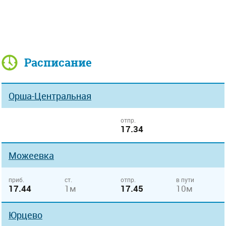
Расписание
Орша-Центральная
отпр.
17.34
Можеевка
приб.
ст.
отпр.
в пути
17.44
1м
17.45
10м
Юрцево