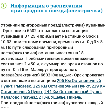
Информация о расписании
пригородного поезда(электрички):
Утренний пригородный поезд(электричка) Кувандык
- Орск номер 6602 отправляется со станции
Кувандык в 07.25 и прибывает на станцию Орск в
10.33 по местному времени, время в пути - 0 д 3 ч 8
м. По пути следования пригородный
поезд(электричка) останавливается на 18
остановках. Приблизительное время движения
составляет 2 ч 50 м, а суммарное время стоянок по
пути - 0 ч 18 м. Маршрут пригородного
поезда(электрички) 6602 Кувандык - Орск пролегает
c остановками по станциям
206 Км Остановочный
Пункт
,
Рысаево
,
225 Км Остановочный Пункт
,
229 Км
Остановочный Пункт
,
244 Км Остановочный Пункт
,
Халилово
,
Разъезд 213-а
,
Ущелье
,
Никель
.
Пригородный поезд(электричка) курсирует каждый