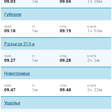
09.03
1м
09.04
1ч 38м
Губерля
приб.
ст.
отпр.
в пути
09.18
1м
09.19
1ч 53м
Разъезд 213-а
приб.
ст.
отпр.
в пути
09.27
1м
09.28
2ч 2м
Новотроицк
приб.
ст.
отпр.
в пути
09.47
1м
09.48
2ч 22м
Ущелье