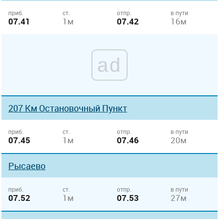
приб.
ст.
отпр.
в пути
07.41
1м
07.42
16м
ad
207 Км Остановочный Пункт
приб.
ст.
отпр.
в пути
07.45
1м
07.46
20м
Рысаево
приб.
ст.
отпр.
в пути
07.52
1м
07.53
27м