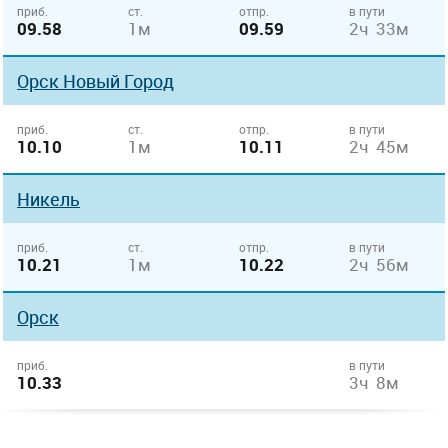
приб.
ст.
отпр.
в пути
09.58
1м
09.59
2ч 33м
Орск Новый Город
приб.
ст.
отпр.
в пути
10.10
1м
10.11
2ч 45м
Никель
приб.
ст.
отпр.
в пути
10.21
1м
10.22
2ч 56м
Орск
приб.
в пути
10.33
3ч 8м