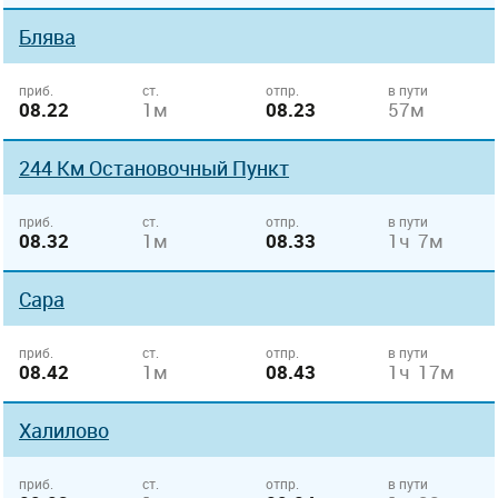
Блява
приб.
ст.
отпр.
в пути
08.22
1м
08.23
57м
244 Км Остановочный Пункт
приб.
ст.
отпр.
в пути
08.32
1м
08.33
1ч 7м
Сара
приб.
ст.
отпр.
в пути
08.42
1м
08.43
1ч 17м
Халилово
приб.
ст.
отпр.
в пути