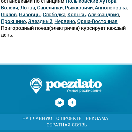
остановками по станциям
Полыковские Хутора
,
Волоки
,
Лотва
,
Савелинки
,
Рыжковичи
,
Апполоновка
,
Шклов
,
Низовцы
,
Слободка
,
Копысь
,
Александрия
,
Прокшино
,
Звездный
,
Червено
,
Орша-Восточная
.
Пригородный поезд(электричка) курсирует каждый
день.
НА ГЛАВНУЮ
О ПРОЕКТЕ
РЕКЛАМА
ОБРАТНАЯ СВЯЗЬ