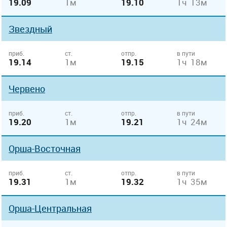
19.09
1м
19.10
1ч 13м
Звездный
приб.
ст.
отпр.
в пути
19.14
1м
19.15
1ч 18м
Червено
приб.
ст.
отпр.
в пути
19.20
1м
19.21
1ч 24м
Орша-Восточная
приб.
ст.
отпр.
в пути
19.31
1м
19.32
1ч 35м
Орша-Центральная