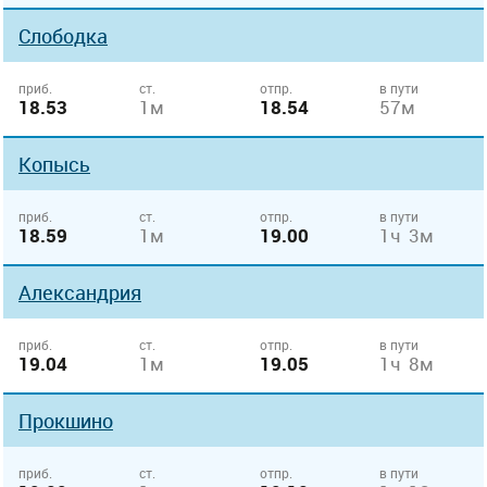
Слободка
приб.
ст.
отпр.
в пути
18.53
1м
18.54
57м
Копысь
приб.
ст.
отпр.
в пути
18.59
1м
19.00
1ч 3м
Александрия
приб.
ст.
отпр.
в пути
19.04
1м
19.05
1ч 8м
Прокшино
приб.
ст.
отпр.
в пути