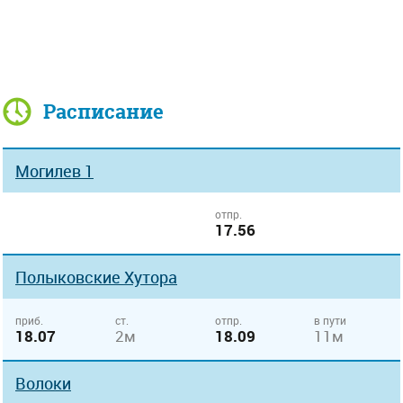
Расписание
Могилев 1
отпр.
17.56
Полыковские Хутора
приб.
ст.
отпр.
в пути
18.07
2м
18.09
11м
Волоки