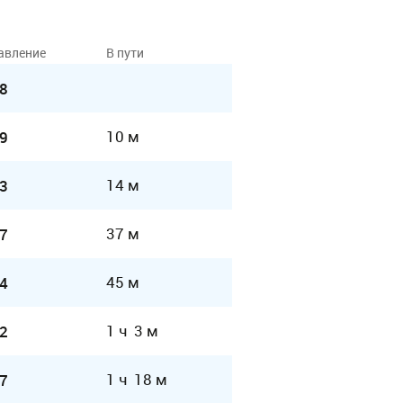
авление
В пути
8
10 м
9
14 м
3
37 м
7
45 м
4
1 ч 3 м
2
1 ч 18 м
7