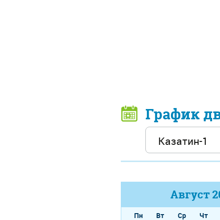
График д
Август
2
Пн
Вт
Ср
Чт