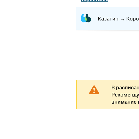
Казатин
→
Коро
В расписа
Рекоменду
внимание н