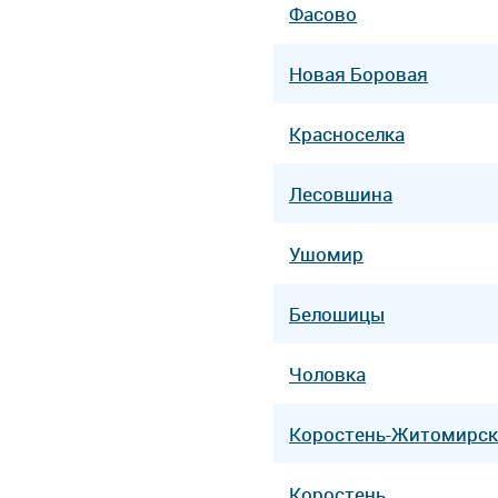
Фасово
Новая Боровая
Красноселка
Лесовшина
Ушомир
Белошицы
Чоловка
Коростень-Житомирс
Коростень