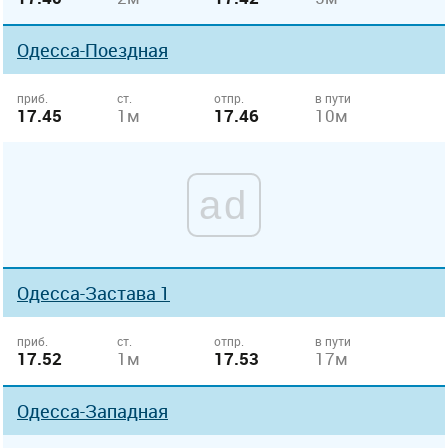
Одесса-Поездная
приб.
ст.
отпр.
в пути
17.45
1м
17.46
10м
ad
Одесса-Застава 1
приб.
ст.
отпр.
в пути
17.52
1м
17.53
17м
Одесса-Западная