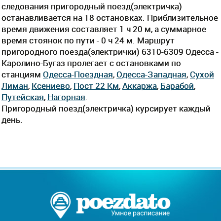
следования пригородный поезд(электричка)
останавливается на 18 остановках. Приблизительное
время движения составляет 1 ч 20 м, а суммарное
время стоянок по пути - 0 ч 24 м. Маршрут
пригородного поезда(электрички) 6310-6309 Одесса -
Каролино-Бугаз пролегает c остановками по
станциям
Одесса-Поездная
,
Одесса-Западная
,
Сухой
Лиман
,
Ксениево
,
Пост 22 Км
,
Аккаржа
,
Барабой
,
Путейская
,
Нагорная
.
Пригородный поезд(электричка) курсирует каждый
день.