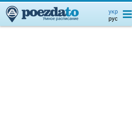
укр
рус