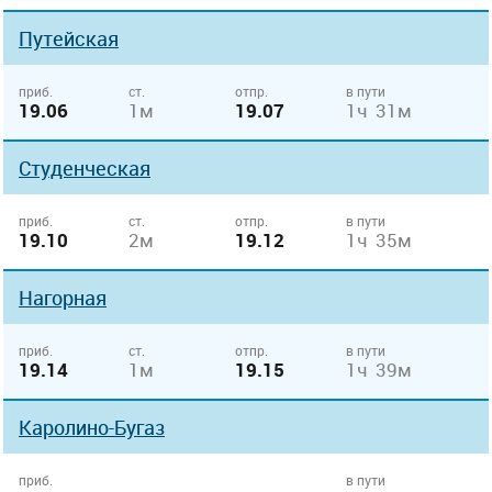
Путейская
приб.
ст.
отпр.
в пути
19.06
1м
19.07
1ч 31м
Студенческая
приб.
ст.
отпр.
в пути
19.10
2м
19.12
1ч 35м
Нагорная
приб.
ст.
отпр.
в пути
19.14
1м
19.15
1ч 39м
Каролино-Бугаз
приб.
в пути