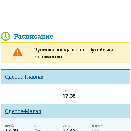
Расписание
Зупинка поїзда по з.п. Путейська –
за вимогою
Одесса-Главная
отпр.
17.35
Одесса-Малая
приб.
ст.
отпр.
в пути
17.40
2м
17.42
5м