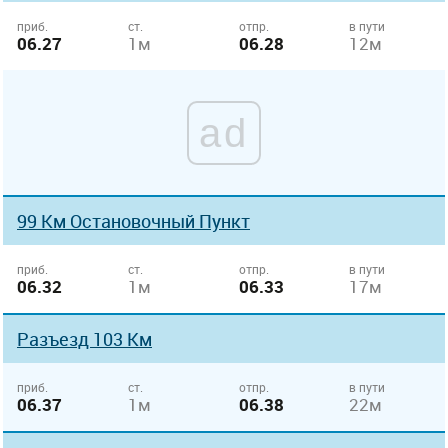
приб.
ст.
отпр.
в пути
06.27
1м
06.28
12м
ad
99 Км Остановочный Пункт
приб.
ст.
отпр.
в пути
06.32
1м
06.33
17м
Разъезд 103 Км
приб.
ст.
отпр.
в пути
06.37
1м
06.38
22м