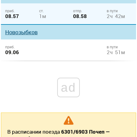
приб.
ст.
отпр.
в пути
08.57
1м
08.58
2ч 42м
Новозыбков
приб.
в пути
09.06
2ч 51м
ad
В расписании поезда
6301/6903 Почеп —