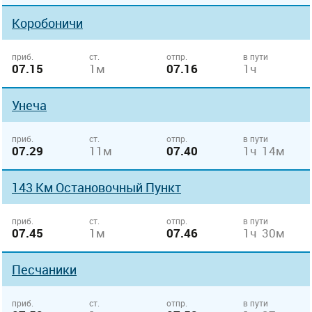
Коробоничи
приб.
ст.
отпр.
в пути
07.15
1м
07.16
1ч
Унеча
приб.
ст.
отпр.
в пути
07.29
11м
07.40
1ч 14м
143 Км Остановочный Пункт
приб.
ст.
отпр.
в пути
07.45
1м
07.46
1ч 30м
Песчаники
приб.
ст.
отпр.
в пути