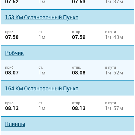
07.52
1м
07.53
1ч 37м
153 Км Остановочный Пункт
приб.
ст.
отпр.
в пути
07.58
1м
07.59
1ч 43м
Робчик
приб.
ст.
отпр.
в пути
08.07
1м
08.08
1ч 52м
164 Км Остановочный Пункт
приб.
ст.
отпр.
в пути
08.12
1м
08.13
1ч 57м
Клинцы