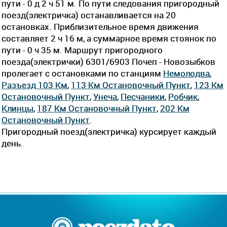
пути - 0 д 2 ч 51 м. По пути следования пригородный
поезд(электричка) останавливается на 20
остановках. Приблизительное время движения
составляет 2 ч 16 м, а суммарное время стоянок по
пути - 0 ч 35 м. Маршрут пригородного
поезда(электрички) 6301/6903 Почеп - Новозыбков
пролегает c остановками по станциям
Немолодва
,
Разъезд 103 Км
,
113 Км Остановочный Пункт
,
123 Км
Остановочный Пункт
,
Унеча
,
Песчаники
,
Робчик
,
Клинцы
,
187 Км Остановочный Пункт
,
202 Км
Остановочный Пункт
.
Пригородный поезд(электричка) курсирует каждый
день.