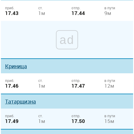
приб.
ст.
отпр.
в пути
17.43
1м
17.44
9м
ad
Криница
приб.
ст.
отпр.
в пути
17.46
1м
17.47
12м
Татарщизна
приб.
ст.
отпр.
в пути
17.49
1м
17.50
15м