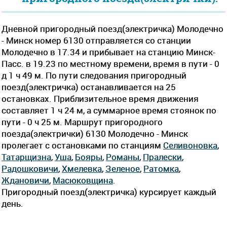
Дневной пригородный поезд(электричка) Молодечно
- Минск номер 6130 отправляется со станции
Молодечно в 17.34 и прибывает на станцию Минск-
Пасс. в 19.23 по местному времени, время в пути - 0
д 1 ч 49 м. По пути следования пригородный
поезд(электричка) останавливается на 25
остановках. Приблизительное время движения
составляет 1 ч 24 м, а суммарное время стоянок по
пути - 0 ч 25 м. Маршрут пригородного
поезда(электрички) 6130 Молодечно - Минск
пролегает c остановками по станциям
Селивоновка
,
Татарщизна
,
Уша
,
Бояры
,
Романы
,
Пралески
,
Радошковичи
,
Хмелевка
,
Зеленое
,
Ратомка
,
Ждановичи
,
Масюковщина
.
Пригородный поезд(электричка) курсирует каждый
день.