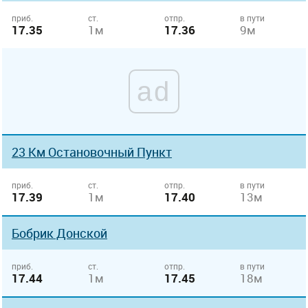
приб.
ст.
отпр.
в пути
17.35
1м
17.36
9м
ad
23 Км Остановочный Пункт
приб.
ст.
отпр.
в пути
17.39
1м
17.40
13м
Бобрик Донской
приб.
ст.
отпр.
в пути
17.44
1м
17.45
18м