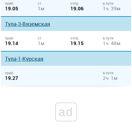
приб.
ст.
отпр.
в пути
19.05
1м
19.06
1ч 39м
Тула-3-Вяземская
приб.
ст.
отпр.
в пути
19.14
1м
19.15
1ч 48м
Тула-1-Курская
приб.
в пути
19.27
2ч 1м
ad