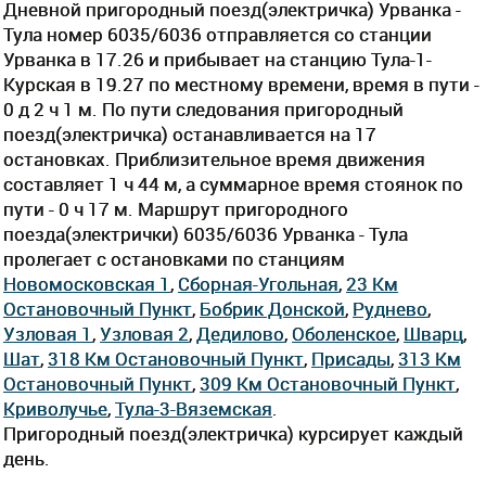
Дневной пригородный поезд(электричка) Урванка -
Тула номер 6035/6036 отправляется со станции
Урванка в 17.26 и прибывает на станцию Тула-1-
Курская в 19.27 по местному времени, время в пути -
0 д 2 ч 1 м. По пути следования пригородный
поезд(электричка) останавливается на 17
остановках. Приблизительное время движения
составляет 1 ч 44 м, а суммарное время стоянок по
пути - 0 ч 17 м. Маршрут пригородного
поезда(электрички) 6035/6036 Урванка - Тула
пролегает c остановками по станциям
Новомосковская 1
,
Сборная-Угольная
,
23 Км
Остановочный Пункт
,
Бобрик Донской
,
Руднево
,
Узловая 1
,
Узловая 2
,
Дедилово
,
Оболенское
,
Шварц
,
Шат
,
318 Км Остановочный Пункт
,
Присады
,
313 Км
Остановочный Пункт
,
309 Км Остановочный Пункт
,
Криволучье
,
Тула-3-Вяземская
.
Пригородный поезд(электричка) курсирует каждый
день.