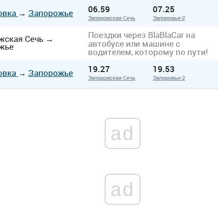
06.59
07.25
овка
→
Запорожье
Запорожская Сечь
Запорожье-2
Поездки через BlaBlaCar на
жская Сечь
→
автобусе или машине с
жье
водителем, которому по пути!
19.27
19.53
овка
→
Запорожье
Запорожская Сечь
Запорожье-2
ad
ad