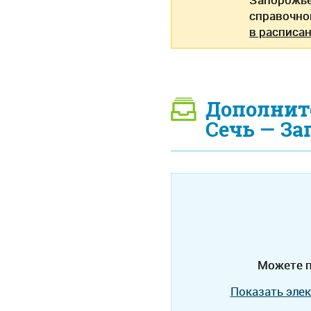
справочно
в расписан
Дополнит
Сечь — За
Можете п
Показать эле