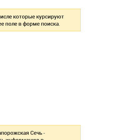
 числе которые курсируют
е поле в форме поиска.
апорожская Сечь -
ть информацию в