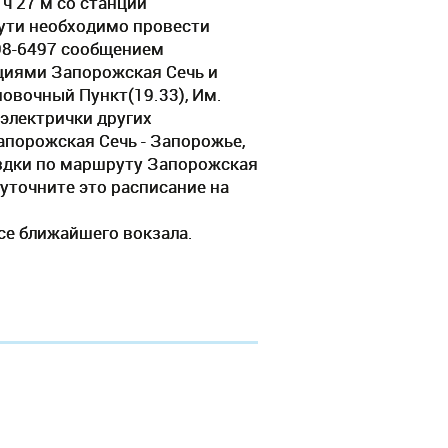
ч 27 м со станции
пути необходимо провести
498-6497 сообщением
нциями Запорожская Сечь и
овочный Пункт(19.33), Им.
 электрички других
апорожская Сечь - Запорожье,
ездки по маршруту Запорожская
 уточните это расписание на
се ближайшего вокзала.