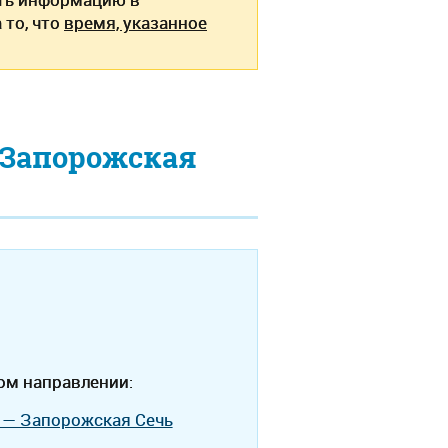
 то, что
время, указанное
 Запорожская
ом направлении:
 — Запорожская Сечь