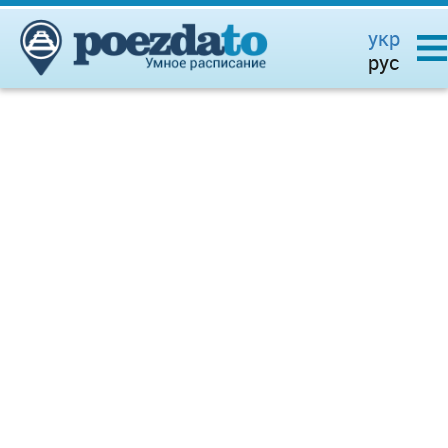
укр
рус