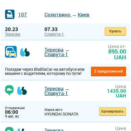
107
Солотвино
→
Киев
20.23
07.33
Купить
Тересва
Славута-1
Цена от:
Тересва
→
895.00
Славута-1
UAH
Поездки через BlaBlaCar на автобусе или
2 предложений
машине с водителем, которому по пути!
Цена
Тересва
→
1435.00
Славута-1
UAH
Отправление
Марка авто
06:00
Бронировать
HYUNDAI SONATA
9 авг, вс
Цена
Тересва
→