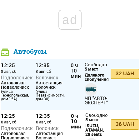
ad
Автобусы
12:25
12:35
0 ч
Свободно
5 мест
10
8 авг, сб
8 авг, сб
32 UAH
Далекого
мин
Подволочиск
Волочиск
сполучення
Автовокзал
Автостанция
Подволочиск
Волочиск
(улица
(улица
Тернопольская;
Независимости;
ЧП "АВТО-
дом 15А)
дом 30)
ЭКСПЕРТ"
12:25
12:35
0 ч
Свободно
5 мест
10
8 авг, сб
8 авг, сб
36 UAH
ISUZU,
мин
Подволочиск
Волочиск
ATAMAN,
Автовокзал
Автостанция
28 seats
Подволочиск
Волочиск