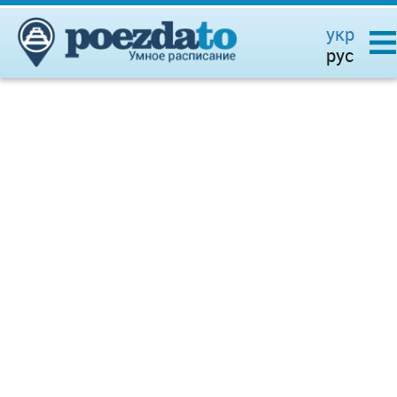
укр
рус