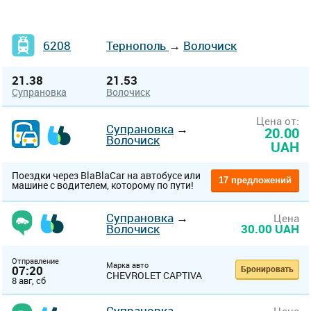
6208
Тернополь
→
Волочиск
21.38
21.53
Супрановка
Волочиск
Цена от:
Супрановка
→
20.00
Волочиск
UAH
Поездки через BlaBlaCar на автобусе или
17 предложений
машине с водителем, которому по пути!
Супрановка
→
Цена
Волочиск
30.00 UAH
Отправление
Марка авто
07:20
Бронировать
CHEVROLET CAPTIVA
8 авг, сб
Супрановка
→