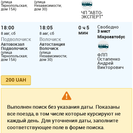
(улица
(улица
Тернопольская;
Независимости;
дом 15А)
дом 30)
ЧП "АВТО-
ЭКСПЕРТ"
18:00
18:05
0 ч 5
Свободно
3 мест
мин
8 авг, сб
8 авг, сб
Мікроавтобус
Подволочиск
Волочиск
Автовокзал
Автостанция
Подволочиск
Волочиск
(улица
(улица
ФЛП
Тернопольская;
Независимости;
Остапенко
дом 15А)
дом 30)
Андрей
Викторович
200 UAH
Выполнен поиск без указания даты. Показаны
все поезда, в том числе которые курсируют не
каждый день. Для уточнения даты, заполните
соответствующее поле в форме поиска.