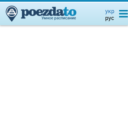
укр
рус