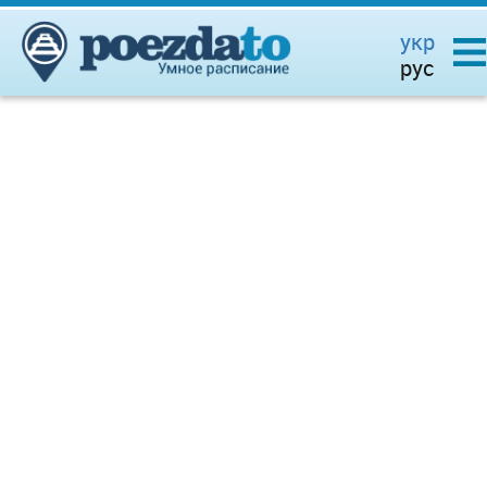
укр
рус