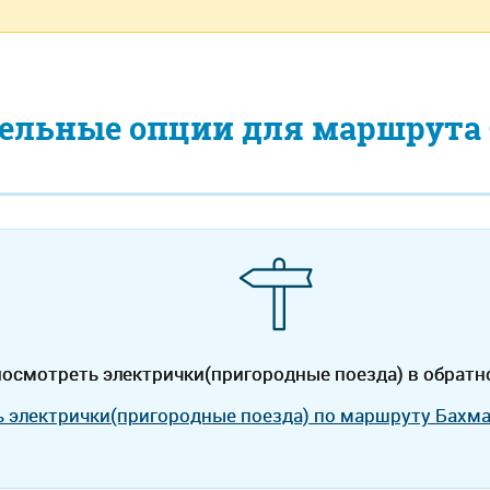
ельные опции для маршрута 
осмотреть электрички(пригородные поезда) в обратн
ь электрички(пригородные поезда) по маршруту Бахм