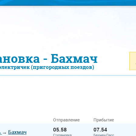
ановка - Бахмач
электричек (пригородных поездов)
Отправление
Прибытие
05.58
07.54
ь
→
Бахмач
Степановка
Бахмач-Пасс.