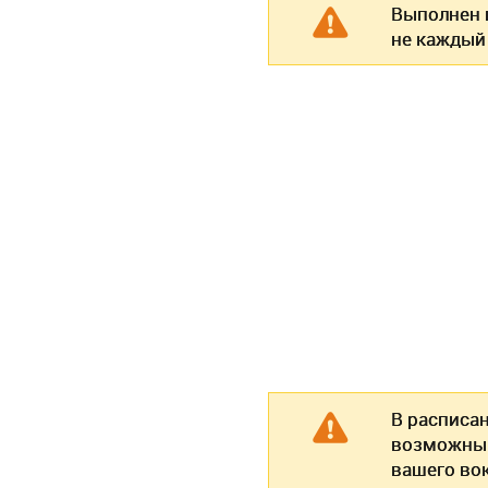
Выполнен п
не каждый
В расписа
возможны 
вашего во