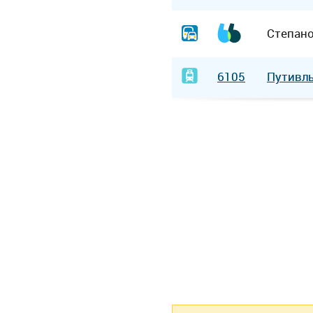
Степан
6105
Путивл