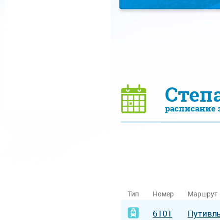
Степ
расписание 
Тип
Номер
Маршрут
6101
Путивл