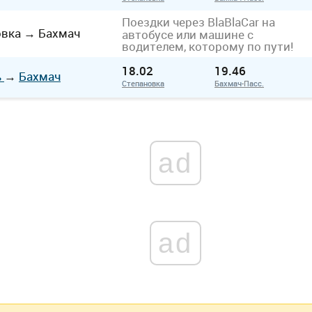
Поездки через BlaBlaCar на
овка
→
Бахмач
автобусе или машине с
водителем, которому по пути!
18.02
19.46
ь
→
Бахмач
Степановка
Бахмач-Пасс.
ad
ad