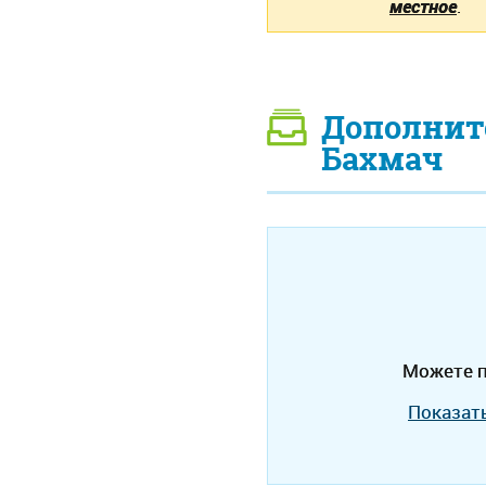
местное
.
Дополнит
Бахмач
Можете п
Показат