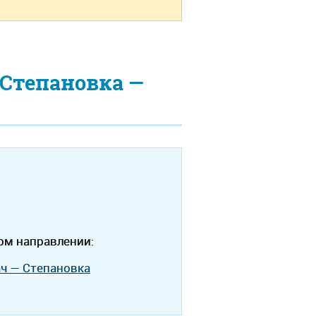
Степановка —
ом направлении:
ач — Степановка