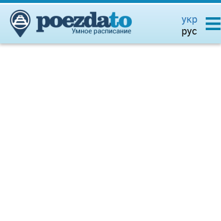
укр
рус