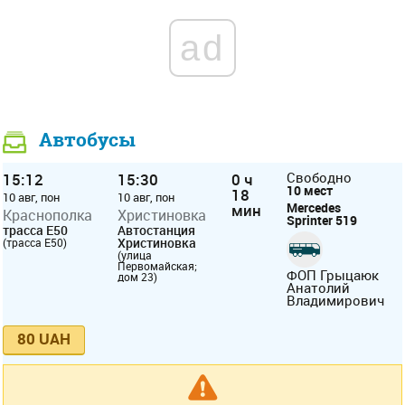
ad
Автобусы
15:12
15:30
0 ч
Свободно
10 мест
18
10 авг, пон
10 авг, пон
Mercedes
мин
Краснополка
Христиновка
Sprinter 519
трасса E50
Автостанция
Христиновка
(трасса E50)
(улица
Первомайская;
ФОП Грыцаюк
дом 23)
Анатолий
Владимирович
80 UAH