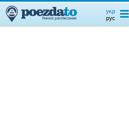
укр
рус