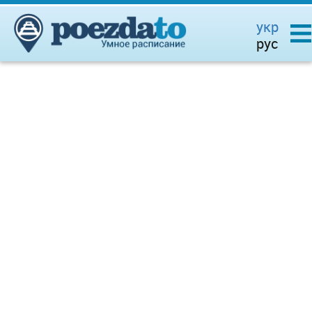
укр
рус