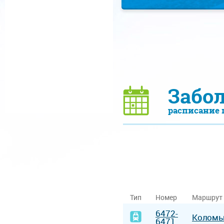
Забо
расписание 
Тип
Номер
Маршрут
6472-
Колом
6471