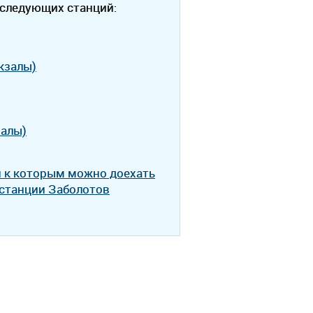
 следующих станций:
кзалы)
залы)
и к которым можно доехать
 станции Заболотов