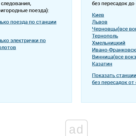
 следования,
без пересадок до
ригородные поезда):
Киев
лько поезда по станции
Львов
Черновцы(все во
Тернополь
лько электрички по
Хмельницкий
олотов
Ивано-Франковск
Винница(все вок
Казатин
Показать станци
без пересадок от
ad