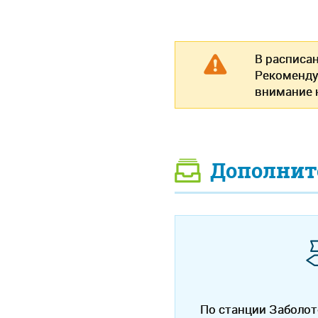
В расписа
Рекоменду
внимание н
Дополнит
По станции Заболо