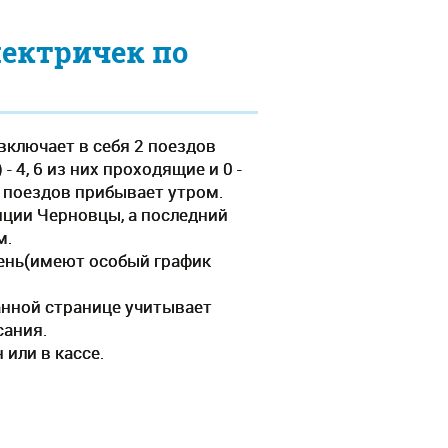
лектричек по
включает в себя 2 поездов
 4, 6 из них проходящие и 0 -
о поездов прибывает утром.
нции Черновцы, а последний
м.
день(имеют особый график
анной странице учитывает
сания.
или в кассе.