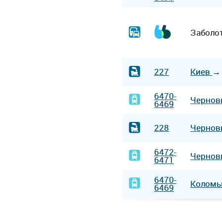
Заболо
227
Киев
6470-
Черно
6469
228
Черно
6472-
Черно
6471
6470-
Колом
6469