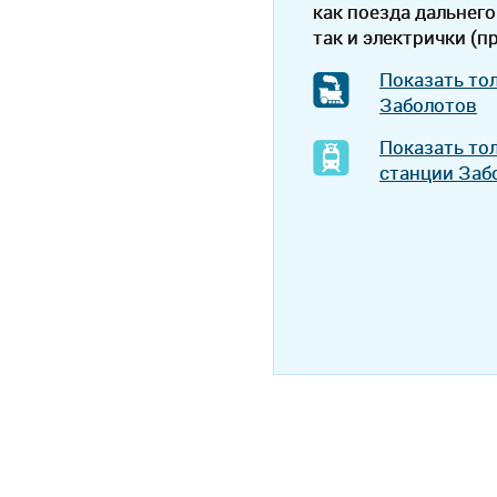
как поезда дальнего
так и электрички (п
Показать то
Заболотов
Показать то
станции Заб