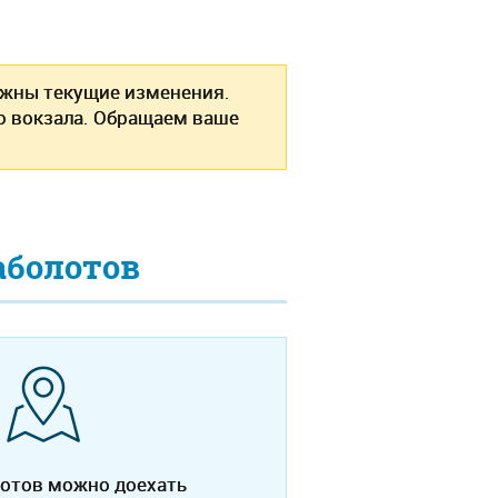
ожны текущие изменения.
о вокзала. Обращаем ваше
аболотов
лотов можно доехать