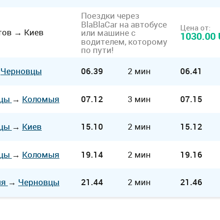
Поездки через
BlaBlaCar на автобусе
Цена от:
тов
→
Киев
или машине с
1030.00
водителем, которому
по пути!
→
Черновцы
06.39
2 мин
06.41
вцы
→
Коломыя
07.12
3 мин
07.15
вцы
→
Киев
15.10
2 мин
15.12
вцы
→
Коломыя
19.14
2 мин
19.16
ыя
→
Черновцы
21.44
2 мин
21.46