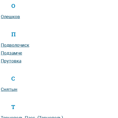
О
Олешков
П
Подволочиск
Подзамче
Прутовка
С
Снятын
Т
Тернополь-Пасс.
(Тернополь)