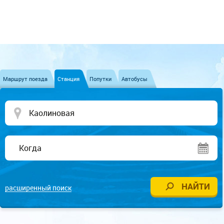
Маршрут поезда
Станция
Попутки
Автобусы
расширенный поиск