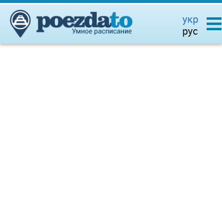
укр
рус