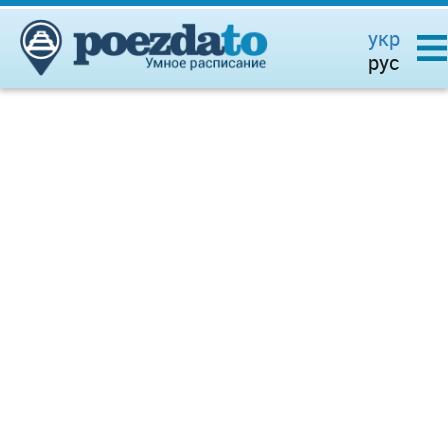
укр
рус